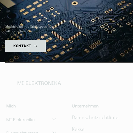
Möchten Sie Ihre Erfolgsgeschichte
mit uns teilen?
KONTAKT
MI ELEKTRONIKA
Mich
Unternehmen
Datenschutzrichtlinie
MI Elektronika
Kekse
Dienstleistungen