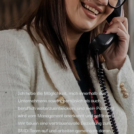
Ich habe die Möglichkeit, mich innerhalb des
Unternehmens sowohl persönlich als auch
beruflich weiterzuentwickeln, und mein Potenzial
wird vom Management anerkannt und gefördert.
Wir bauen eine vertrauensvolle Beziehung zum
SMD-Team auf und arbeiten gemeinsam daran,