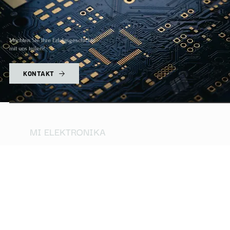
Möchten Sie Ihre Erfolgsgeschichte
mit uns teilen?
KONTAKT
MI ELEKTRONIKA
Mich
Unternehmen
Datenschutzrichtlinie
MI Elektronika
Kekse
Dienstleistungen