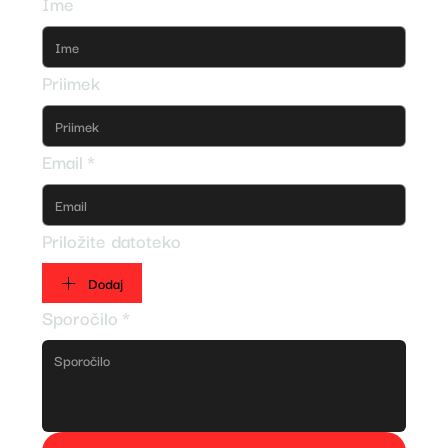
Ime
Priimek
Email
*
Priložite datoteko
Dodaj
Sporočilo
*