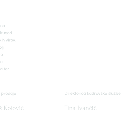
 na
drugod.
ih virov,
lj
jo
za
a ter
r prodaje
Direktorica kadrovske službe
ž Kolovič
Tina Ivančič