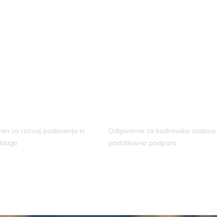
en za razvoj poslovanja in
Odgovorna za kadrovske zadeve 
blaga
podatkovno podporo