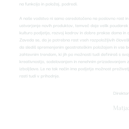
na funkcijo in položaj, podredi.
A naše vodstvo ni samo osredotočeno na poslovno rast in
ustvarjanje novih produktov, temveč daje velik poudarek
kulturo podjetja, razvoj kadrov in dobre prakse doma in 
Zaveda se, da je potrebna rast vseh razpoložljivih človešk
da slediš spremenjenim geostrateškim položajem in vse bo
zahtevnim trendom, ki jih po možnosti tudi definiraš s svo
kreativnostjo, sodelovanjem in nenehnim prizadevanjem 
izboljšave. Le na tak način ima podjetje možnost preživetj
rasti tudi v prihodnje.
Direkto
Matja