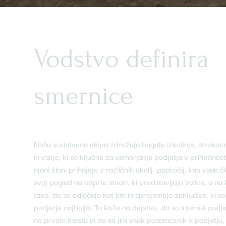
Vodstvo definira
smernice
Naša vodstvena ekipa združuje bogate izkušnje, strokov
in vizijo, ki so ključne za usmerjanje podjetja v prihodnost
njeni člani prihajajo z različnih okolij, področij, ima vsak č
svoj pogled na odprte stvari, ki predstavljajo izzive, a na
tako, da se odločajo kot tim in sprejemajo zaključke, ki so
podjetje najboljši. To kaže na dejstvo, da so interesi podj
na prvem mestu in da se jim vsak posameznik v podjetju,