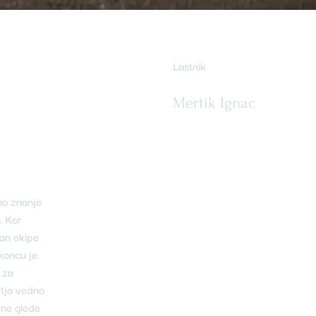
Lastnik
Mertik Ignac
no znanje
. Ker
lan ekipe
 koncu je
 za
etja vedno
 ne glede